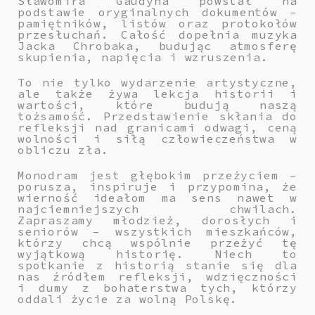
Sławomira Gaudyna powstał na
podstawie oryginalnych dokumentów –
pamiętników, listów oraz protokołów
przesłuchań. Całość dopełnia muzyka
Jacka Chrobaka, budując atmosferę
skupienia, napięcia i wzruszenia.
To nie tylko wydarzenie artystyczne,
ale także żywa lekcja historii i
wartości, które budują naszą
tożsamość. Przedstawienie skłania do
refleksji nad granicami odwagi, ceną
wolności i siłą człowieczeństwa w
obliczu zła.
Monodram jest głębokim przeżyciem –
porusza, inspiruje i przypomina, że
wierność ideałom ma sens nawet w
najciemniejszych chwilach.
Zapraszamy młodzież, dorosłych i
seniorów – wszystkich mieszkańców,
którzy chcą wspólnie przeżyć tę
wyjątkową historię. Niech to
spotkanie z historią stanie się dla
nas źródłem refleksji, wdzięczności
i dumy z bohaterstwa tych, którzy
oddali życie za wolną Polskę.