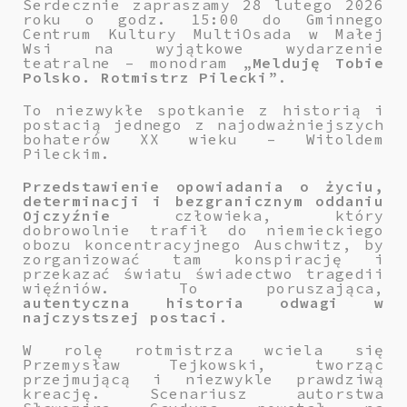
Serdecznie zapraszamy 28 lutego 2026
roku o godz. 15:00 do
Gminnego
Centrum Kultury MultiOsada
w Małej
Wsi na wyjątkowe wydarzenie
teatralne – monodram „
Melduję Tobie
Polsko. Rotmistrz Pilecki
”.
To niezwykłe spotkanie z historią i
postacią jednego z najodważniejszych
bohaterów XX wieku – Witoldem
Pileckim.
Przedstawienie opowiadania o życiu,
determinacji i bezgranicznym oddaniu
Ojczyźnie
człowieka, który
dobrowolnie trafił do niemieckiego
obozu koncentracyjnego Auschwitz, by
zorganizować tam konspirację i
przekazać światu świadectwo tragedii
więźniów. To poruszająca,
autentyczna historia odwagi w
najczystszej postaci
.
W rolę rotmistrza wciela się
Przemysław Tejkowski, tworząc
przejmującą i niezwykle prawdziwą
kreację. Scenariusz autorstwa