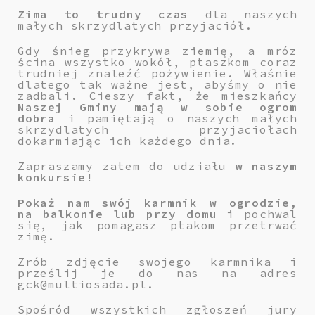
Zima to trudny czas
dla naszych
małych skrzydlatych przyjaciół.
Gdy śnieg przykrywa ziemię, a mróz
ścina wszystko wokół, ptaszkom coraz
trudniej znaleźć pożywienie. Właśnie
dlatego tak ważne jest, abyśmy o nie
zadbali. Cieszy fakt, że mieszkańcy
Naszej Gminy mają w sobie ogrom
dobra
i pamiętają o naszych małych
skrzydlatych przyjaciołach
dokarmiając ich każdego dnia.
Zapraszamy zatem do udziału
w naszym
konkursie
!
Pokaż nam swój karmnik w ogrodzie,
na balkonie lub przy domu
i pochwal
się, jak pomagasz ptakom przetrwać
zimę.
Zrób zdjęcie swojego karmnika i
prześlij je do nas na adres
gck@multiosada.pl.
Spośród wszystkich zgłoszeń jury